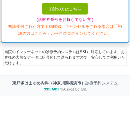
初診の方はこちら
(診察券番号をお持ちでない方 )
初診受付された方で予約確認・キャンセルをされる場合は「初
診の方はこちら」から再度ログインしてください。
当院のインターネットの診療予約システムはSSLに対応しています。お
客様の大切なデータは暗号化して送られますので、安心してご利用いた
だけます。
東戸塚はまゆめ内科（神奈川県横浜市）
診療予約システム
© Aiakos Co.,Ltd.