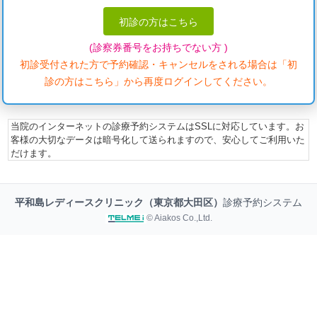
初診の方はこちら
(診察券番号をお持ちでない方 )
初診受付された方で予約確認・キャンセルをされる場合は「初
診の方はこちら」から再度ログインしてください。
当院のインターネットの診療予約システムはSSLに対応しています。お
客様の大切なデータは暗号化して送られますので、安心してご利用いた
だけます。
平和島レディースクリニック（東京都大田区）
診療予約システム
© Aiakos Co.,Ltd.